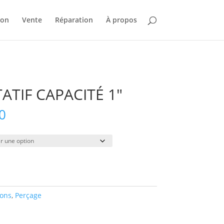
ion
Vente
Réparation
À propos
TIF CAPACITÉ 1″
Plage
0
de
prix :
$35.00
à
$335.00
ions
,
Perçage