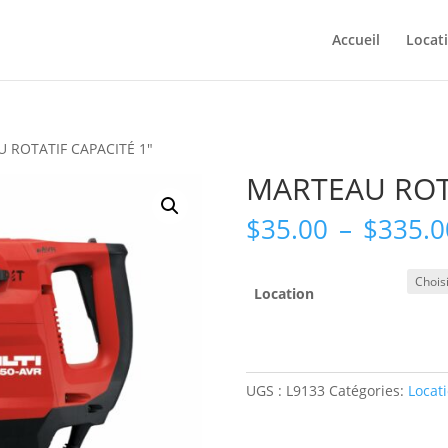
Accueil
Locat
 ROTATIF CAPACITÉ 1″
MARTEAU ROTA
$
35.00
–
$
335.0
Location
UGS :
L9133
Catégories:
Locat