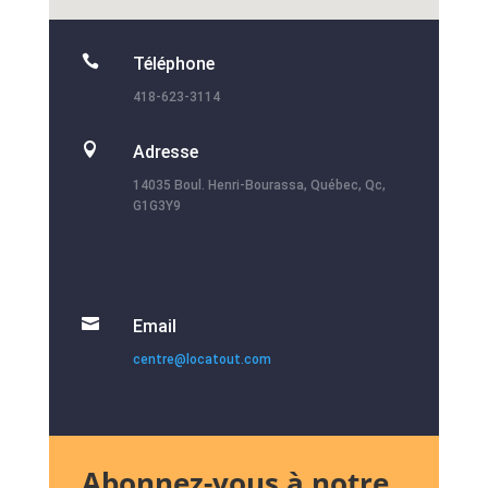

Téléphone
418-623-3114

Adresse
14035 Boul. Henri-Bourassa, Québec, Qc,
G1G3Y9

Email
centre@locatout.com
Abonnez-vous à notre