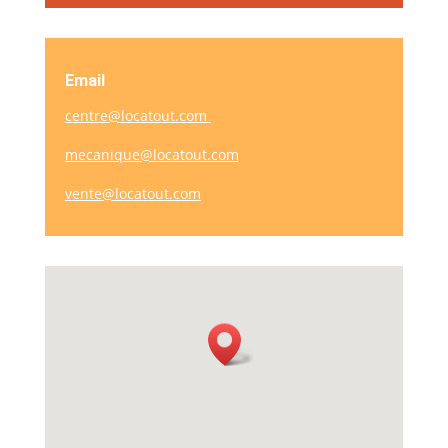
Email
centre@locatout.com
mecanique@locatout.com
vente@locatout.com