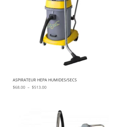
ASPIRATEUR HEPA HUMIDES/SECS
Plage
$
68.00
–
$
513.00
de
prix :
$68.00
à
$513.00