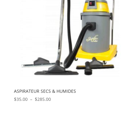
ASPIRATEUR SECS & HUMIDES
Plage
$
35.00
–
$
285.00
de
prix :
$35.00
à
$285.00