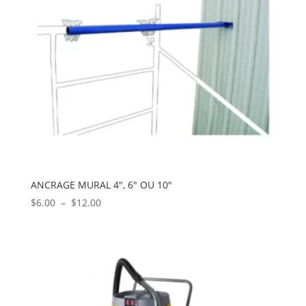
ANCRAGE MURAL 4″, 6″ OU 10″
Plage
$
6.00
–
$
12.00
de
prix :
$6.00
à
$12.00