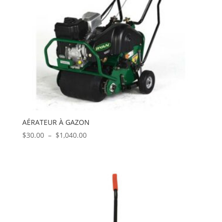
AÉRATEUR À GAZON
Plage
$
30.00
–
$
1,040.00
de
prix :
$30.00
à
$1,040.00