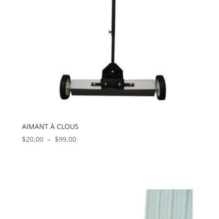
AIMANT À CLOUS
Plage
$
20.00
–
$
99.00
de
prix :
$20.00
à
$99.00