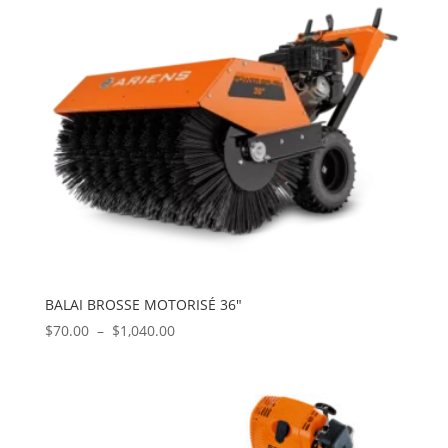
BALAI BROSSE MOTORISÉ 36″
Plage
$
70.00
–
$
1,040.00
de
prix :
$70.00
à
$1,040.00