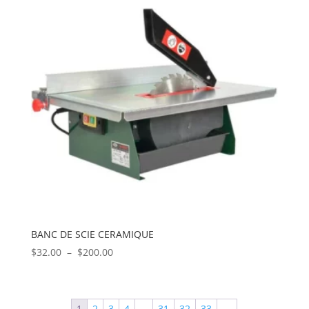
$345.00
BANC DE SCIE CERAMIQUE
Plage
$
32.00
–
$
200.00
de
prix :
$32.00
1
2
3
4
…
31
32
33
→