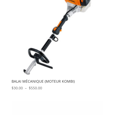
BALAI MÉCANIQUE (MOTEUR KOMBI)
Plage
$
30.00
–
$
550.00
de
prix :
$30.00
à