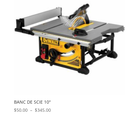
$550.00
BANC DE SCIE 10″
Plage
$
50.00
–
$
345.00
de
prix :
$50.00
à