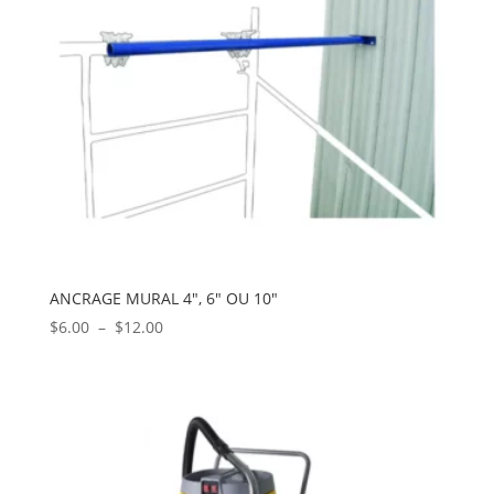
ANCRAGE MURAL 4″, 6″ OU 10″
Plage
$
6.00
–
$
12.00
de
prix :
$6.00
à
$12.00