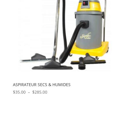
ASPIRATEUR SECS & HUMIDES
Plage
$
35.00
–
$
285.00
de
prix :
$35.00
à
$285.00