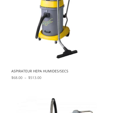
ASPIRATEUR HEPA HUMIDES/SECS
Plage
$
68.00
–
$
513.00
de
prix :
$68.00
à
$513.00