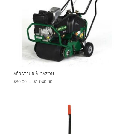
AÉRATEUR À GAZON
Plage
$
30.00
–
$
1,040.00
de
prix :
$30.00
à
$1,040.00