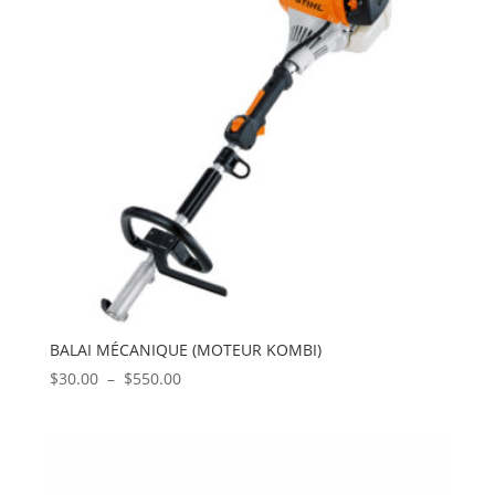
BALAI MÉCANIQUE (MOTEUR KOMBI)
Plage
$
30.00
–
$
550.00
de
prix :
$30.00
à