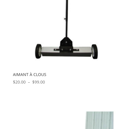
AIMANT À CLOUS
Plage
$
20.00
–
$
99.00
de
prix :
$20.00
à
$99.00