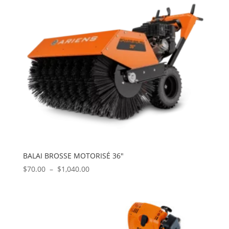
BALAI BROSSE MOTORISÉ 36″
Plage
$
70.00
–
$
1,040.00
de
prix :
$70.00
à
$1,040.00