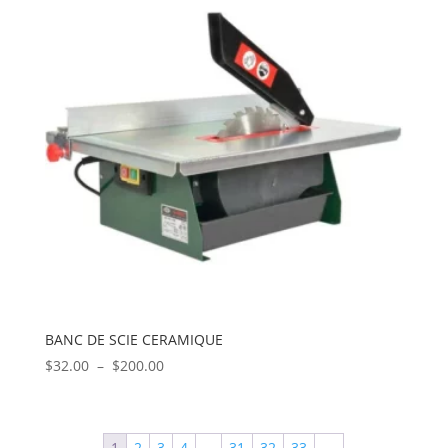
$345.00
BANC DE SCIE CERAMIQUE
Plage
$
32.00
–
$
200.00
de
prix :
$32.00
1
2
3
4
…
31
32
33
→