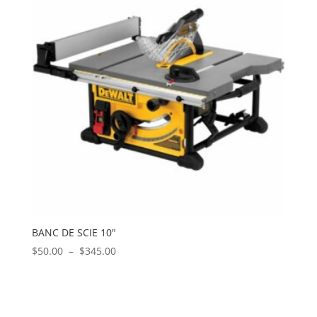
$550.00
BANC DE SCIE 10″
Plage
$
50.00
–
$
345.00
de
prix :
$50.00
à