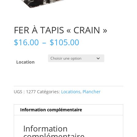
FER À TAPIS « CRAIN »
Plage
$
16.00
–
$
105.00
de
prix :
$16.00
Location
à
$105.00
UGS :
1277
Catégories:
Locations
,
Plancher
Information complémentaire
Information
complémentaire