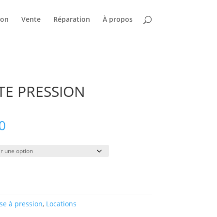
ion
Vente
Réparation
À propos
TE PRESSION
Plage
0
de
prix :
$45.00
à
$450.00
se à pression
,
Locations