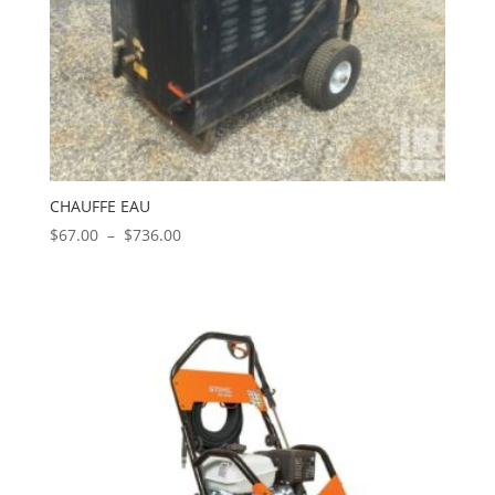
CHAUFFE EAU
Plage
$
67.00
–
$
736.00
de
prix :
$67.00
à
$736.00