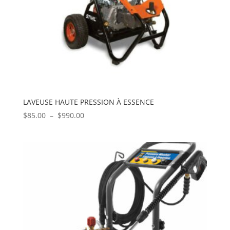
LAVEUSE HAUTE PRESSION À ESSENCE
Plage
$
85.00
–
$
990.00
de
prix :
$85.00
à
$990.00