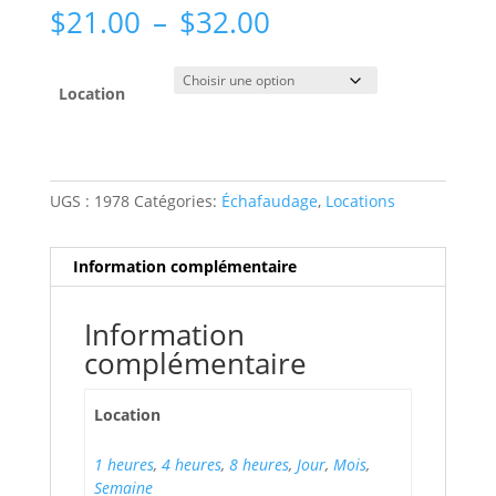
Plage
$
21.00
–
$
32.00
de
prix :
$21.00
Location
à
$32.00
UGS :
1978
Catégories:
Échafaudage
,
Locations
Information complémentaire
Information
complémentaire
Location
1 heures
,
4 heures
,
8 heures
,
Jour
,
Mois
,
Semaine