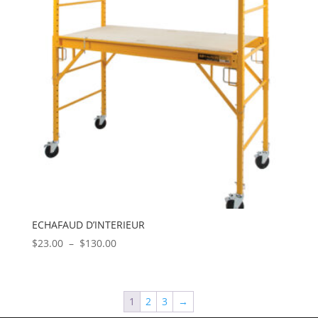
ECHAFAUD D’INTERIEUR
Plage
$
23.00
–
$
130.00
de
prix :
$23.00
1
2
3
→
à