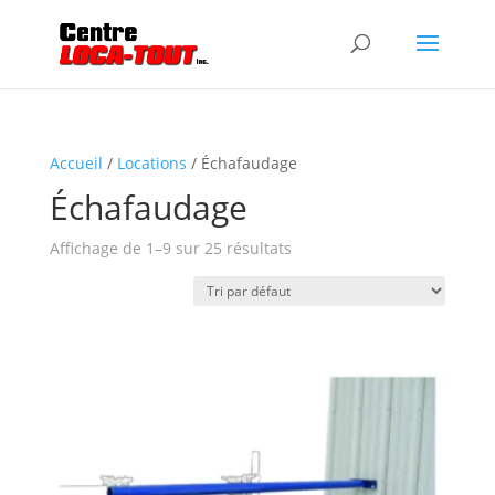
Accueil
/
Locations
/ Échafaudage
Échafaudage
Affichage de 1–9 sur 25 résultats