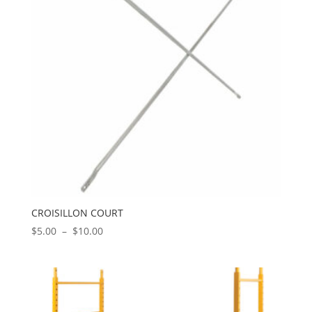
CROISILLON COURT
Plage
$
5.00
–
$
10.00
de
prix :
$5.00
à
$10.00