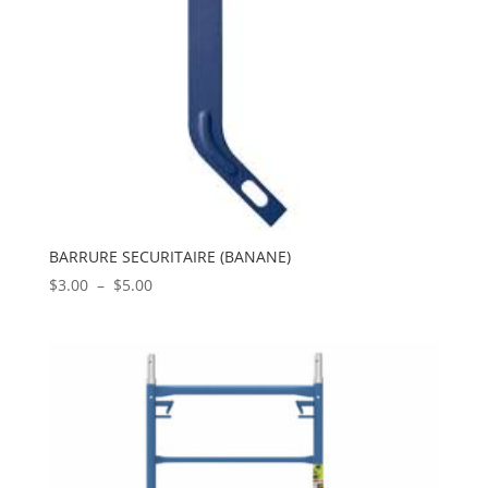
BARRURE SECURITAIRE (BANANE)
Plage
$
3.00
–
$
5.00
de
prix :
$3.00
à
$5.00