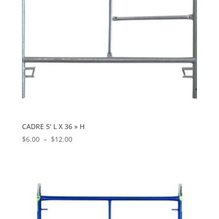
CADRE 5′ L X 36 » H
Plage
$
6.00
–
$
12.00
de
prix :
$6.00
à
$12.00