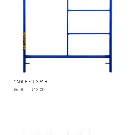
CADRE 5′ L X 5′ H
Plage
$
6.00
–
$
12.00
de
prix :
$6.00
à
$12.00