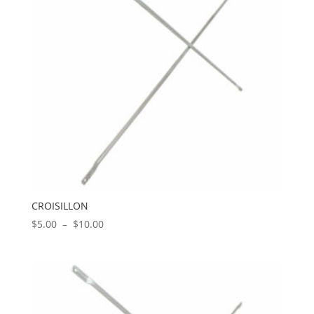
CROISILLON
Plage
$
5.00
–
$
10.00
de
prix :
$5.00
à
$10.00