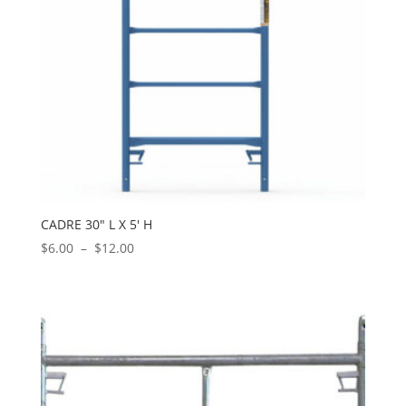
CADRE 30″ L X 5′ H
Plage
$
6.00
–
$
12.00
de
prix :
$6.00
à
$12.00