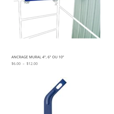
ANCRAGE MURAL 4″, 6″ OU 10″
Plage
$
6.00
–
$
12.00
de
prix :
$6.00
à
$12.00