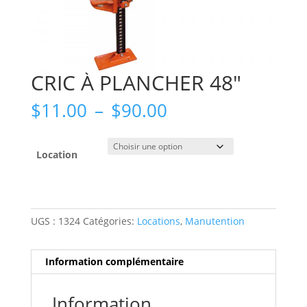
CRIC À PLANCHER 48″
Plage
$
11.00
–
$
90.00
de
prix :
$11.00
Location
à
$90.00
UGS :
1324
Catégories:
Locations
,
Manutention
Information complémentaire
Information