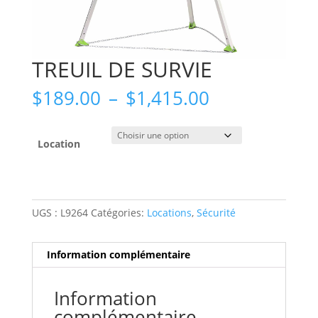
TREUIL DE SURVIE
Plage
$
189.00
–
$
1,415.00
de
prix :
$189.00
Location
à
$1,415.00
UGS :
L9264
Catégories:
Locations
,
Sécurité
Information complémentaire
Information
complémentaire