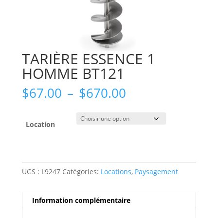
TARIÈRE ESSENCE 1
HOMME BT121
Plage
$
67.00
–
$
670.00
de
prix :
$67.00
Location
à
$670.00
UGS :
L9247
Catégories:
Locations
,
Paysagement
Information complémentaire