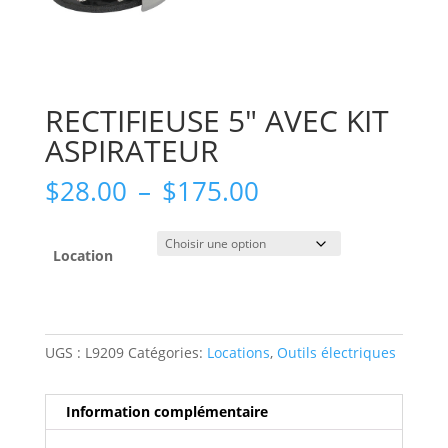
RECTIFIEUSE 5″ AVEC KIT
ASPIRATEUR
Plage
$
28.00
–
$
175.00
de
prix :
$28.00
Location
à
$175.00
UGS :
L9209
Catégories:
Locations
,
Outils électriques
Information complémentaire