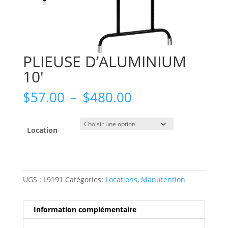
PLIEUSE D’ALUMINIUM
10′
Plage
$
57.00
–
$
480.00
de
prix :
$57.00
Location
à
$480.00
UGS :
L9191
Catégories:
Locations
,
Manutention
Information complémentaire