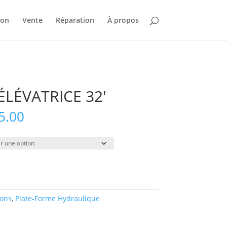
ion
Vente
Réparation
À propos
LÉVATRICE 32′
Plage
5.00
de
prix :
$360.00
à
$1,675.00
ions
,
Plate-Forme Hydraulique