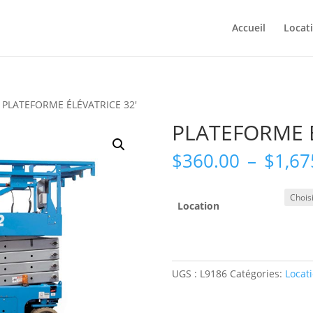
Accueil
Locat
 PLATEFORME ÉLÉVATRICE 32′
PLATEFORME É
$
360.00
–
$
1,67
Location
UGS :
L9186
Catégories:
Locat