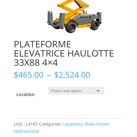
PLATEFORME
ELEVATRICE HAULOTTE
33X88 4×4
Plage
$
465.00
–
$
2,524.00
de
prix :
$465.00
Location
à
$2,524.00
UGS :
L9187
Catégories:
Locations
,
Plate-Forme
Hydraulique