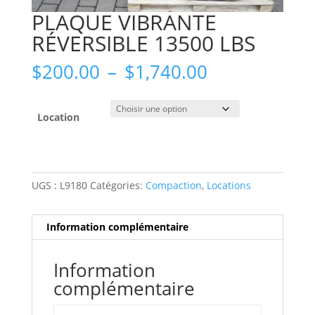
PLAQUE VIBRANTE
RÉVERSIBLE 13500 LBS
Plage
$
200.00
–
$
1,740.00
de
prix :
$200.00
Location
à
$1,740.00
UGS :
L9180
Catégories:
Compaction
,
Locations
Information complémentaire
Information
complémentaire