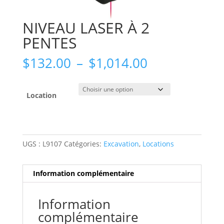
NIVEAU LASER À 2
PENTES
Plage
$
132.00
–
$
1,014.00
de
prix :
$132.00
Location
à
$1,014.00
UGS :
L9107
Catégories:
Excavation
,
Locations
Information complémentaire
Information
complémentaire