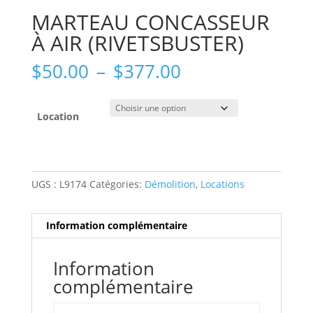
MARTEAU CONCASSEUR
À AIR (RIVETSBUSTER)
Plage
$
50.00
–
$
377.00
de
prix :
$50.00
Location
à
$377.00
UGS :
L9174
Catégories:
Démolition
,
Locations
Information complémentaire
Information
complémentaire