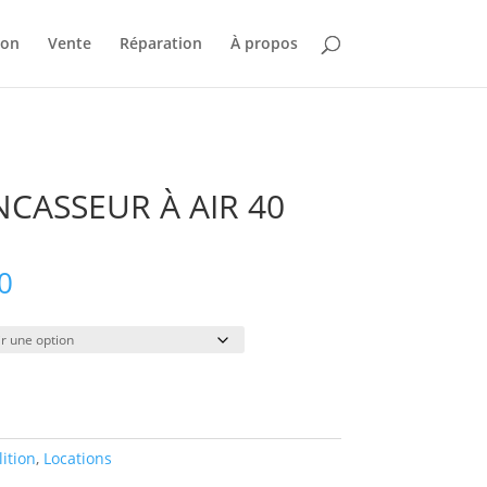
ion
Vente
Réparation
À propos
CASSEUR À AIR 40
Plage
0
de
prix :
$52.00
à
$340.00
ition
,
Locations