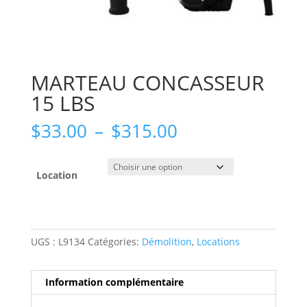
MARTEAU CONCASSEUR
15 LBS
Plage
$
33.00
–
$
315.00
de
prix :
$33.00
Location
à
$315.00
UGS :
L9134
Catégories:
Démolition
,
Locations
Information complémentaire