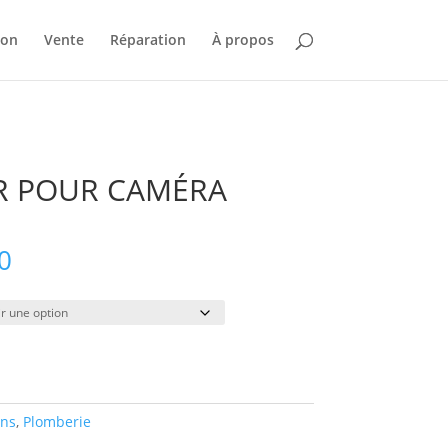
ion
Vente
Réparation
À propos
R POUR CAMÉRA
Plage
0
de
prix :
$44.00
à
$343.00
ons
,
Plomberie