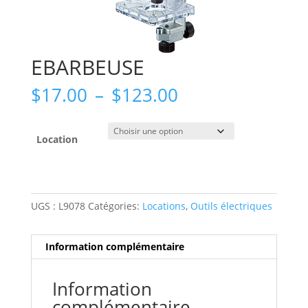
EBARBEUSE
Plage
$
17.00
–
$
123.00
de
prix :
$17.00
Location
à
$123.00
UGS :
L9078
Catégories:
Locations
,
Outils électriques
Information complémentaire
Information
complémentaire