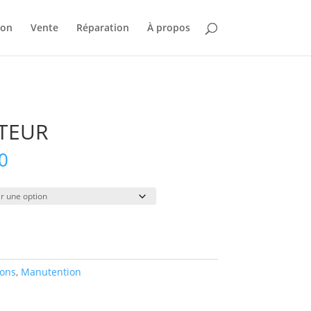
ion
Vente
Réparation
À propos
TEUR
Plage
0
de
prix :
$48.00
à
$376.00
ions
,
Manutention