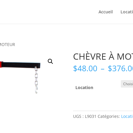
Accueil
Locat
 MOTEUR
CHÈVRE À MO
$
48.00
–
$
376.0
Location
UGS :
L9031
Catégories:
Locat