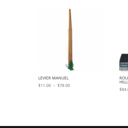
prix :
$16.00
à
$184.00
LEVIER MANUEL
ROU
HIL
Plage
$
11.00
–
$
78.00
$
84.
de
prix :
$11.00
à
$78.00