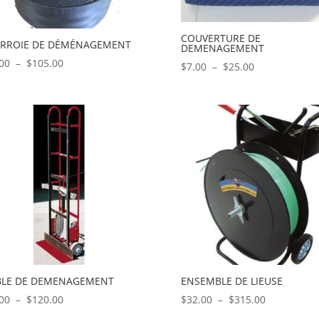
COUVERTURE DE
RROIE DE DÉMÉNAGEMENT
DEMENAGEMENT
Plage
00
–
$
105.00
Plage
$
7.00
–
$
25.00
de
de
prix :
prix :
$11.00
$7.00
à
à
$105.00
$25.00
BLE DE DEMENAGEMENT
ENSEMBLE DE LIEUSE
Plage
Plage
00
–
$
120.00
$
32.00
–
$
315.00
de
de