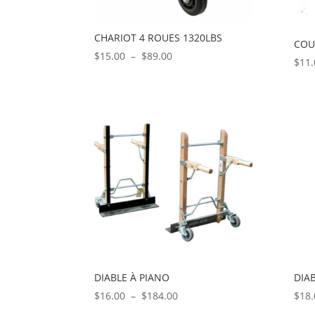
CHARIOT 4 ROUES 1320LBS
COU
Plage
$
15.00
–
$
89.00
$
11.
de
prix :
$15.00
à
$89.00
DIABLE À PIANO
DIA
Plage
$
16.00
–
$
184.00
$
18.
de