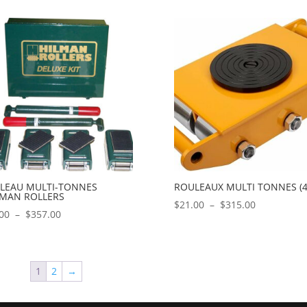
prix :
prix :
$18.00
$32.00
à
à
$120.00
$315.00
LEAU MULTI-TONNES
ROULEAUX MULTI TONNES (4
LMAN ROLLERS
Plage
$
21.00
–
$
315.00
Plage
00
–
$
357.00
de
de
prix :
prix :
$21.00
$84.00
à
1
2
→
à
$315.00
$357.00