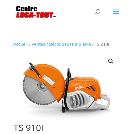
Accueil
/
Ventes
/
Découpeuse à pierre
/ TS 910I
TS 910I