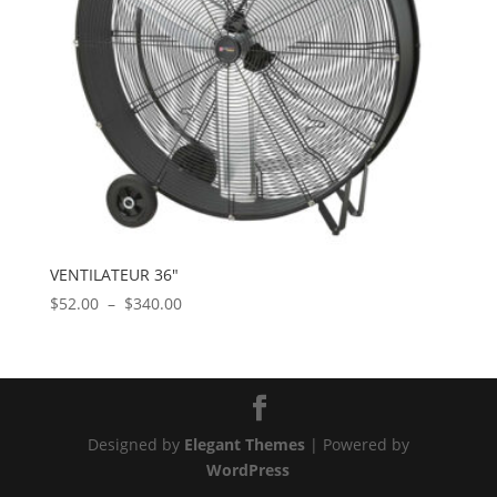
VENTILATEUR 36″
Plage
$
52.00
–
$
340.00
de
prix :
$52.00
à
$340.00
Designed by
Elegant Themes
| Powered by
WordPress