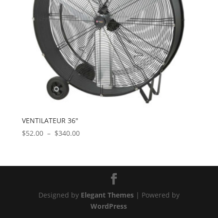
VENTILATEUR 36″
Plage
$
52.00
–
$
340.00
de
prix :
$52.00
à
$340.00
Designed by
Elegant Themes
| Powered by
WordPress