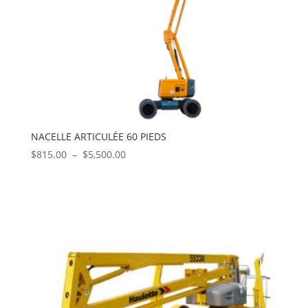
NACELLE ARTICULÉE 60 PIEDS
Plage
$
815.00
–
$
5,500.00
de
prix :
$815.00
à
$5,500.00