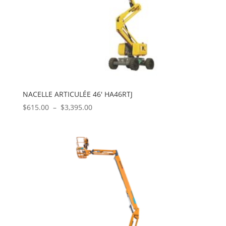
NACELLE ARTICULÉE 46′ HA46RTJ
Plage
$
615.00
–
$
3,395.00
de
prix :
$615.00
à
$3,395.00